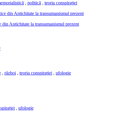
emorialistică
,
politică
,
teoria conspirației
e din Antichitate la transumanismul prezent
e
,
război
,
teoria conspirației
,
ufologie
spirației
,
ufologie