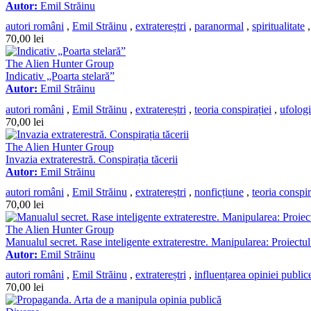
Autor:
Emil Străinu
autori români
,
Emil Străinu
,
extratereștri
,
paranormal
,
spiritualitate
70,00
lei
The Alien Hunter Group
Indicativ „Poarta stelară”
Autor:
Emil Străinu
autori români
,
Emil Străinu
,
extratereștri
,
teoria conspirației
,
ufolog
70,00
lei
The Alien Hunter Group
Invazia extraterestră. Conspirația tăcerii
Autor:
Emil Străinu
autori români
,
Emil Străinu
,
extratereștri
,
nonficțiune
,
teoria conspir
70,00
lei
The Alien Hunter Group
Manualul secret. Rase inteligente extraterestre. Manipularea: Proiect
Autor:
Emil Străinu
autori români
,
Emil Străinu
,
extratereștri
,
influențarea opiniei public
70,00
lei