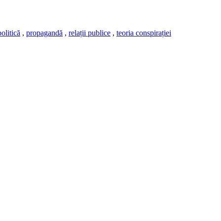
politică
,
propagandă
,
relații publice
,
teoria conspirației