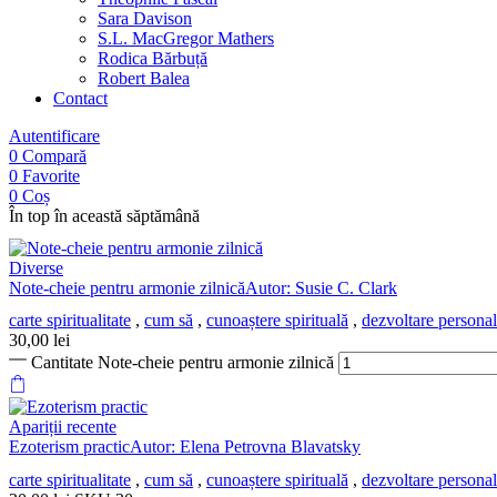
Sara Davison
S.L. MacGregor Mathers
Rodica Bărbuță
Robert Balea
Contact
Autentificare
0
Compară
0
Favorite
0
Coș
În top în această săptămână
Diverse
Note-cheie pentru armonie zilnicăAutor: Susie C. Clark
carte spiritualitate
,
cum să
,
cunoaștere spirituală
,
dezvoltare persona
30,00
lei
Cantitate Note-cheie pentru armonie zilnică
Apariții recente
Ezoterism practicAutor: Elena Petrovna Blavatsky
carte spiritualitate
,
cum să
,
cunoaștere spirituală
,
dezvoltare persona