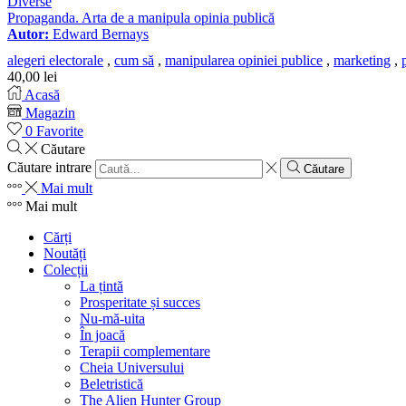
Diverse
Propaganda. Arta de a manipula opinia publică
Autor:
Edward Bernays
alegeri electorale
,
cum să
,
manipularea opiniei publice
,
marketing
,
40,00
lei
Acasă
Magazin
0
Favorite
Căutare
Căutare intrare
Căutare
Mai mult
Mai mult
Cărți
Noutăți
Colecții
La țintă
Prosperitate și succes
Nu-mă-uita
În joacă
Terapii complementare
Cheia Universului
Beletristică
The Alien Hunter Group