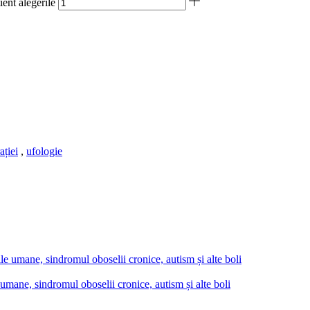
ient alegerile
ației
,
ufologie
umane, sindromul oboselii cronice, autism și alte boli