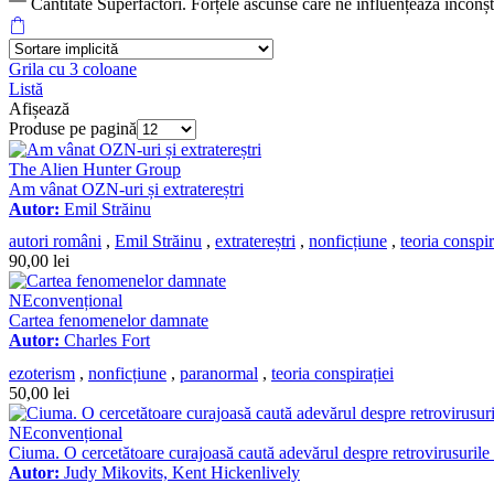
Cantitate Superfactori. Forțele ascunse care ne influențează inconșt
Grila cu 3 coloane
Listă
Afișează
Produse pe pagină
The Alien Hunter Group
Am vânat OZN-uri și extratereștri
Autor:
Emil Străinu
autori români
,
Emil Străinu
,
extratereștri
,
nonficțiune
,
teoria conspir
90,00
lei
NEconvențional
Cartea fenomenelor damnate
Autor:
Charles Fort
ezoterism
,
nonficțiune
,
paranormal
,
teoria conspirației
50,00
lei
NEconvențional
Ciuma. O cercetătoare curajoasă caută adevărul despre retrovirusurile 
Autor:
Judy Mikovits, Kent Hickenlively