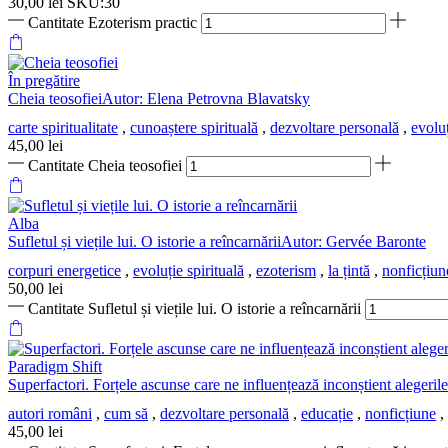
30,00
lei
SKU:30
Cantitate Ezoterism practic
În pregătire
Cheia teosofieiAutor: Elena Petrovna Blavatsky
carte spiritualitate
,
cunoaștere spirituală
,
dezvoltare personală
,
evoluț
45,00
lei
Cantitate Cheia teosofiei
Alba
Sufletul și viețile lui. O istorie a reîncarnăriiAutor: Gervée Baronte
corpuri energetice
,
evoluție spirituală
,
ezoterism
,
la țintă
,
nonficțiun
50,00
lei
Cantitate Sufletul și viețile lui. O istorie a reîncarnării
Paradigm Shift
Superfactori. Forțele ascunse care ne influențează inconștient alegeri
autori români
,
cum să
,
dezvoltare personală
,
educație
,
nonficțiune
,
45,00
lei