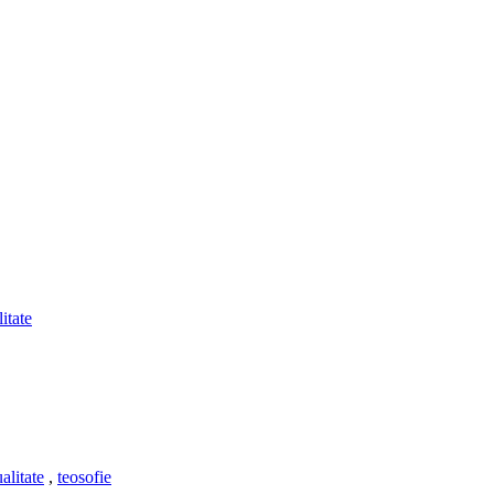
litate
ualitate
,
teosofie