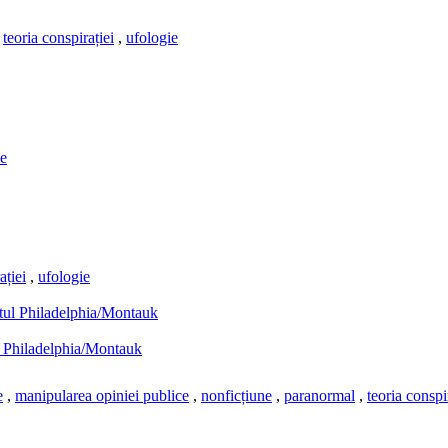
,
teoria conspirației
,
ufologie
ie
ației
,
ufologie
ul Philadelphia/Montauk
e
,
manipularea opiniei publice
,
nonficțiune
,
paranormal
,
teoria conspi