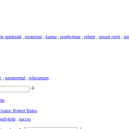
ie spirituală
,
ezoterism
,
karma
,
nonficțiune
,
religie
,
sensul vieții
,
spi
e
,
paranormal
,
reîncarnare
leAutor: Robert Balea
self-help
,
succes