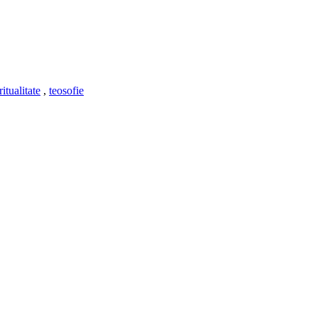
ritualitate
,
teosofie