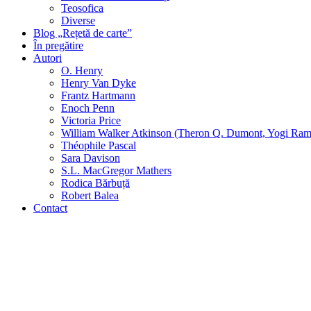
Teosofica
Diverse
Blog „Rețetă de carte”
În pregătire
Autori
O. Henry
Henry Van Dyke
Frantz Hartmann
Enoch Penn
Victoria Price
William Walker Atkinson (Theron Q. Dumont, Yogi Ram
Théophile Pascal
Sara Davison
S.L. MacGregor Mathers
Rodica Bărbuță
Robert Balea
Contact