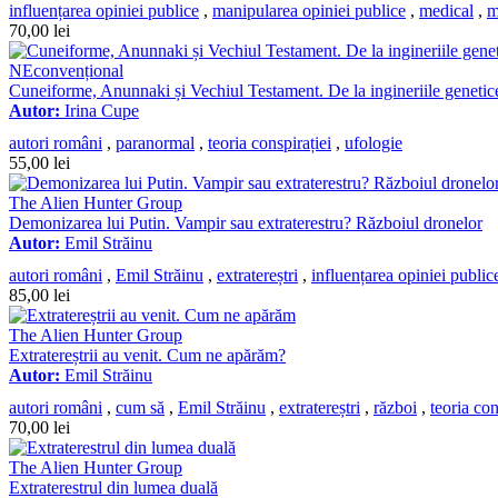
influențarea opiniei publice
,
manipularea opiniei publice
,
medical
,
m
70,00
lei
NEconvențional
Cuneiforme, Anunnaki și Vechiul Testament. De la ingineriile genetic
Autor:
Irina Cupe
autori români
,
paranormal
,
teoria conspirației
,
ufologie
55,00
lei
The Alien Hunter Group
Demonizarea lui Putin. Vampir sau extraterestru? Războiul dronelor
Autor:
Emil Străinu
autori români
,
Emil Străinu
,
extratereștri
,
influențarea opiniei public
85,00
lei
The Alien Hunter Group
Extratereștrii au venit. Cum ne apărăm?
Autor:
Emil Străinu
autori români
,
cum să
,
Emil Străinu
,
extratereștri
,
război
,
teoria con
70,00
lei
The Alien Hunter Group
Extraterestrul din lumea duală