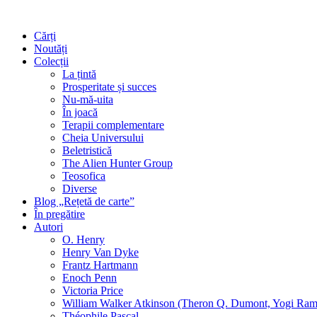
Cărți
Noutăți
Colecții
La țintă
Prosperitate și succes
Nu-mă-uita
În joacă
Terapii complementare
Cheia Universului
Beletristică
The Alien Hunter Group
Teosofica
Diverse
Blog „Rețetă de carte”
În pregătire
Autori
O. Henry
Henry Van Dyke
Frantz Hartmann
Enoch Penn
Victoria Price
William Walker Atkinson (Theron Q. Dumont, Yogi Ram
Théophile Pascal