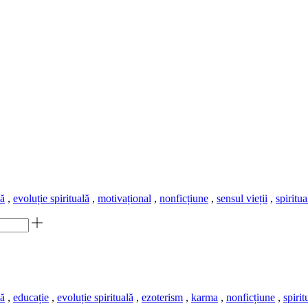
lă
,
evoluție spirituală
,
motivațional
,
nonficțiune
,
sensul vieții
,
spiritua
lă
,
educație
,
evoluție spirituală
,
ezoterism
,
karma
,
nonficțiune
,
spirit