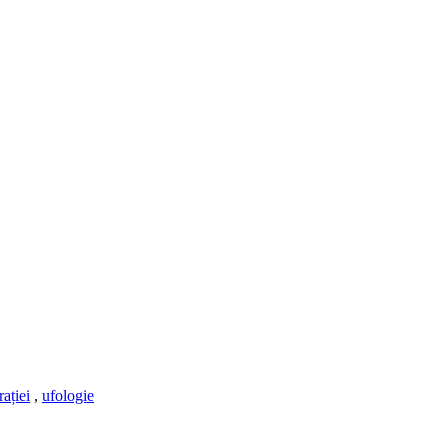
rației
,
ufologie