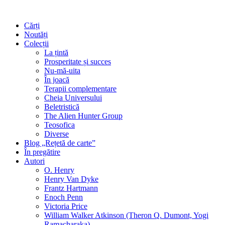
Cărți
Noutăți
Colecții
La țintă
Prosperitate și succes
Nu-mă-uita
În joacă
Terapii complementare
Cheia Universului
Beletristică
The Alien Hunter Group
Teosofica
Diverse
Blog „Rețetă de carte”
În pregătire
Autori
O. Henry
Henry Van Dyke
Frantz Hartmann
Enoch Penn
Victoria Price
William Walker Atkinson (Theron Q. Dumont, Yogi
Ramacharaka)