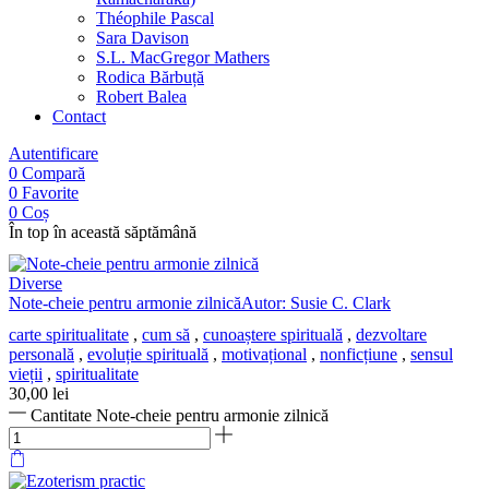
Théophile Pascal
Sara Davison
S.L. MacGregor Mathers
Rodica Bărbuță
Robert Balea
Contact
Autentificare
0
Compară
0
Favorite
0
Coș
În top în această săptămână
Diverse
Note-cheie pentru armonie zilnicăAutor: Susie C. Clark
carte spiritualitate
,
cum să
,
cunoaștere spirituală
,
dezvoltare
personală
,
evoluție spirituală
,
motivațional
,
nonficțiune
,
sensul
vieții
,
spiritualitate
30,00
lei
Cantitate Note-cheie pentru armonie zilnică