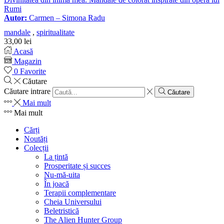
Rumi
Autor:
Carmen – Simona Radu
mandale
,
spiritualitate
33,00
lei
Acasă
Magazin
0
Favorite
Căutare
Căutare intrare
Căutare
Mai mult
Mai mult
Cărți
Noutăți
Colecții
La țintă
Prosperitate și succes
Nu-mă-uita
În joacă
Terapii complementare
Cheia Universului
Beletristică
The Alien Hunter Group