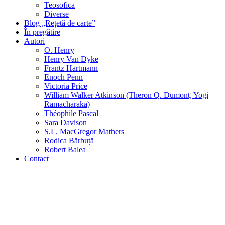
Teosofica
Diverse
Blog „Rețetă de carte”
În pregătire
Autori
O. Henry
Henry Van Dyke
Frantz Hartmann
Enoch Penn
Victoria Price
William Walker Atkinson (Theron Q. Dumont, Yogi
Ramacharaka)
Théophile Pascal
Sara Davison
S.L. MacGregor Mathers
Rodica Bărbuță
Robert Balea
Contact