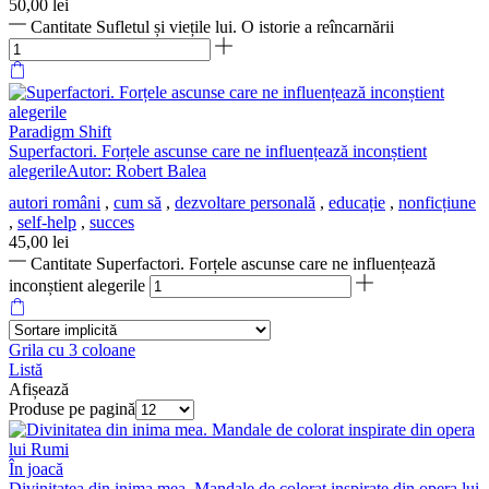
50,00
lei
Cantitate Sufletul și viețile lui. O istorie a reîncarnării
Paradigm Shift
Superfactori. Forțele ascunse care ne influențează inconștient
alegerileAutor: Robert Balea
autori români
,
cum să
,
dezvoltare personală
,
educație
,
nonficțiune
,
self-help
,
succes
45,00
lei
Cantitate Superfactori. Forțele ascunse care ne influențează
inconștient alegerile
Grila cu 3 coloane
Listă
Afișează
Produse pe pagină
În joacă
Divinitatea din inima mea. Mandale de colorat inspirate din opera lui