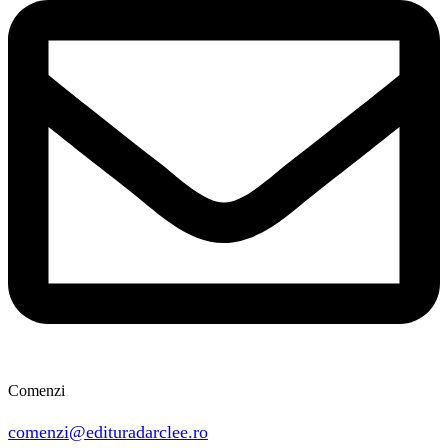
Comenzi
comenzi@edituradarclee.ro