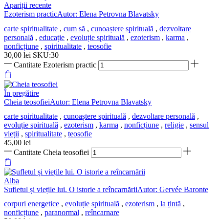
Apariții recente
Ezoterism practicAutor: Elena Petrovna Blavatsky
carte spiritualitate
,
cum să
,
cunoaștere spirituală
,
dezvoltare
personală
,
educație
,
evoluție spirituală
,
ezoterism
,
karma
,
nonficțiune
,
spiritualitate
,
teosofie
30,00
lei
SKU:30
Cantitate Ezoterism practic
În pregătire
Cheia teosofieiAutor: Elena Petrovna Blavatsky
carte spiritualitate
,
cunoaștere spirituală
,
dezvoltare personală
,
evoluție spirituală
,
ezoterism
,
karma
,
nonficțiune
,
religie
,
sensul
vieții
,
spiritualitate
,
teosofie
45,00
lei
Cantitate Cheia teosofiei
Alba
Sufletul și viețile lui. O istorie a reîncarnăriiAutor: Gervée Baronte
corpuri energetice
,
evoluție spirituală
,
ezoterism
,
la țintă
,
nonficțiune
,
paranormal
,
reîncarnare