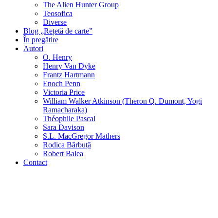
The Alien Hunter Group
Teosofica
Diverse
Blog „Rețetă de carte”
În pregătire
Autori
O. Henry
Henry Van Dyke
Frantz Hartmann
Enoch Penn
Victoria Price
William Walker Atkinson (Theron Q. Dumont, Yogi
Ramacharaka)
Théophile Pascal
Sara Davison
S.L. MacGregor Mathers
Rodica Bărbuță
Robert Balea
Contact