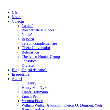
Cărți
Noutăți
Colecții
La țintă
Prosperitate și succes
Nu-mă-uita
În joacă
Terapii complementare
Cheia Universului
Beletristică
The Alien Hunter Group
Teosofica
Diverse
Blog „Rețetă de carte”
În pregătire
Autori
O. Henry
Henry Van Dyke
Frantz Hartmann
Enoch Penn
Victoria Price
William Walker Atkinson (Theron Q. Dumont, Yogi
Ramacharaka)