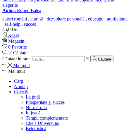
alegerile
Autor:
Robert Balea
autori români
,
cum să
,
dezvoltare personală
,
educație
,
nonficțiune
,
self-help
,
succes
45,00
lei
Acasă
Magazin
0
Favorite
Căutare
Căutare intrare
Căutare
Mai mult
Mai mult
Cărți
Noutăți
Colecții
La țintă
Prosperitate și succes
Nu-mă-uita
În joacă
Terapii complementare
Cheia Universului
Beletristică