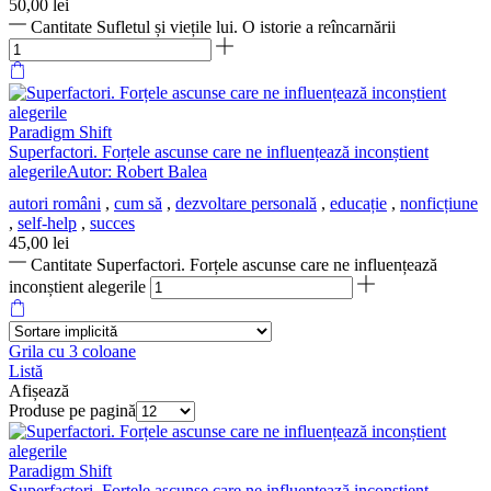
50,00
lei
Cantitate Sufletul și viețile lui. O istorie a reîncarnării
Paradigm Shift
Superfactori. Forțele ascunse care ne influențează inconștient
alegerileAutor: Robert Balea
autori români
,
cum să
,
dezvoltare personală
,
educație
,
nonficțiune
,
self-help
,
succes
45,00
lei
Cantitate Superfactori. Forțele ascunse care ne influențează
inconștient alegerile
Grila cu 3 coloane
Listă
Afișează
Produse pe pagină
Paradigm Shift
Superfactori. Forțele ascunse care ne influențează inconștient