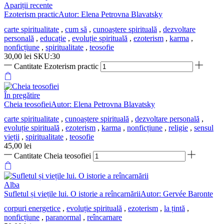
Apariții recente
Ezoterism practicAutor: Elena Petrovna Blavatsky
carte spiritualitate
,
cum să
,
cunoaștere spirituală
,
dezvoltare
personală
,
educație
,
evoluție spirituală
,
ezoterism
,
karma
,
nonficțiune
,
spiritualitate
,
teosofie
30,00
lei
SKU:30
Cantitate Ezoterism practic
În pregătire
Cheia teosofieiAutor: Elena Petrovna Blavatsky
carte spiritualitate
,
cunoaștere spirituală
,
dezvoltare personală
,
evoluție spirituală
,
ezoterism
,
karma
,
nonficțiune
,
religie
,
sensul
vieții
,
spiritualitate
,
teosofie
45,00
lei
Cantitate Cheia teosofiei
Alba
Sufletul și viețile lui. O istorie a reîncarnăriiAutor: Gervée Baronte
corpuri energetice
,
evoluție spirituală
,
ezoterism
,
la țintă
,
nonficțiune
,
paranormal
,
reîncarnare