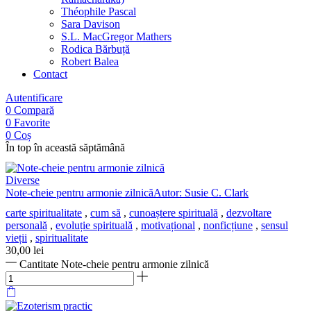
Théophile Pascal
Sara Davison
S.L. MacGregor Mathers
Rodica Bărbuță
Robert Balea
Contact
Autentificare
0
Compară
0
Favorite
0
Coș
În top în această săptămână
Diverse
Note-cheie pentru armonie zilnicăAutor: Susie C. Clark
carte spiritualitate
,
cum să
,
cunoaștere spirituală
,
dezvoltare
personală
,
evoluție spirituală
,
motivațional
,
nonficțiune
,
sensul
vieții
,
spiritualitate
30,00
lei
Cantitate Note-cheie pentru armonie zilnică